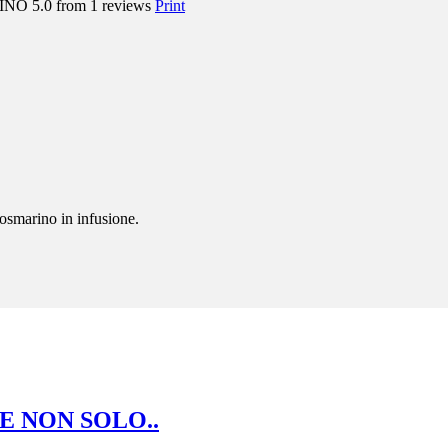
RINO
5.0
from
1
reviews
Print
 rosmarino in infusione.
E NON SOLO..