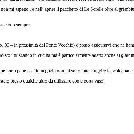
che non mi aspetto.. e nell’ aprire il pacchetto di Le Sorelle oltre al gre
piacciono sempre.
, 30 – in prossimità del Ponte Vecchio) e posso assicurarvi che ne hanno
o lo sto utilizzando in cucina ma è particolarmente adatto anche al giard
ome porta pane così in negozio non mi sono fatta sfuggire lo scaldapane di
isterò presto qualche altro da utilizzare come porta vaso!