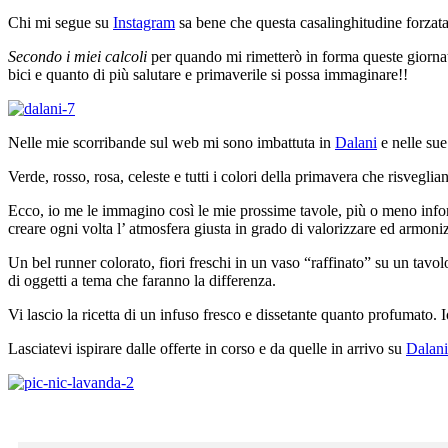
Chi mi segue su
Instagram
sa bene che questa casalinghitudine forzata 
Secondo i miei calcoli
per quando mi rimetterò in forma queste giornate 
bici e quanto di più salutare e primaverile si possa immaginare!!
Nelle mie scorribande sul web mi sono imbattuta in
Dalani
e nelle sue
Verde, rosso, rosa, celeste e tutti i colori della primavera che risveglia
Ecco, io me le immagino così le mie prossime tavole, più o meno infor
creare ogni volta l’ atmosfera giusta in grado di valorizzare ed armoniz
Un bel runner colorato, fiori freschi in un vaso “raffinato” su un tavolo 
di oggetti a tema che faranno la differenza.
Vi lascio la ricetta di un infuso fresco e dissetante quanto profumato.
Lasciatevi ispirare dalle offerte in corso e da quelle in arrivo su
Dalani