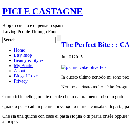
PICI E CASTAGNE
Blog di cucina e di pensieri sparsi
Loving People Through Food
The Perfect Bite
: : 
Home
Etsy-shop
Jun
01
2015
Beauty & Styles
My Books
About
Blogs I Love
In questo ultimo periodo mi sono pre
Privacy
Non ho cucinato molto né ho fotograf
Complici le belle giornate di sole che io naturalmente mi sono goduta da
Quando penso ad un pic nic mi vengono in mente insalate di pasta, panin
Che sia una quiche con base di pasta sfoglia o di pastia brisèe oppure 
anticipo.