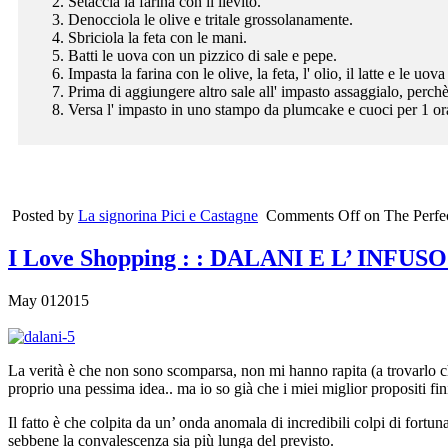
Setaccia la farina con il lievito.
Denocciola le olive e tritale grossolanamente.
Sbriciola la feta con le mani.
Batti le uova con un pizzico di sale e pepe.
Impasta la farina con le olive, la feta, l' olio, il latte e le uova
Prima di aggiungere altro sale all' impasto assaggialo, perchè
Versa l' impasto in uno stampo da plumcake e cuoci per 1 ora
Posted by
La signorina Pici e Castagne
Comments Off
on
The Perfe
I Love Shopping
: : DALANI E L’ INF
May
01
2015
La verità è che non sono scomparsa, non mi hanno rapita (a trovarlo ch
proprio una pessima idea.. ma io so già che i miei miglior propositi fi
Il fatto è che colpita da un’ onda anomala di incredibili colpi di fortu
sebbene la convalescenza sia più lunga del previsto.