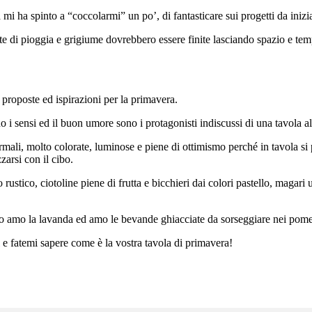
mi ha spinto a “coccolarmi” un po’, di fantasticare sui progetti da iniz
di pioggia e grigiume dovrebbero essere finite lasciando spazio e tempo a
 proposte ed ispirazioni per la primavera.
no i sensi ed il buon umore sono i protagonisti indiscussi di una tavola al
mali, molto colorate, luminose e piene di ottimismo perché in tavola s
zarsi con il cibo.
rustico, ciotoline piene di frutta e bicchieri dai colori pastello, magari u
 Io amo la lavanda ed amo le bevande ghiacciate da sorseggiare nei pomer
e fatemi sapere come è la vostra tavola di primavera!