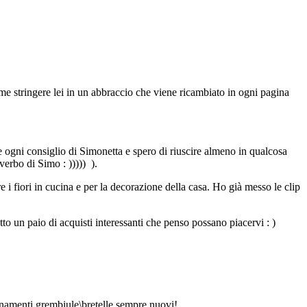
ome stringere lei in un abbraccio che viene ricambiato in ogni pagina
e ogni consiglio di Simonetta e spero di riuscire almeno in qualcosa
verbo di Simo : ))))) ).
e i fiori in cucina e per la decorazione della casa. Ho già messo le clip
tto un paio di acquisti interessanti che penso possano piacervi : )
bbinamenti grembiule\bretelle sempre nuovi!