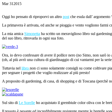
Mar
31
2015
Oggi ho pensato di riproporvi un altro
post
che esula dall’ argomento 
La primavera è arrivata, ed anche se pioggia e vento vogliono farmi cr
La mia amica
Simonetta
ha scritto un meraviglioso libro sul gardening
del suo libro, ritrovarla in ogni sua foto.
Ora, io devo confessare di avere il pollice nero (no Simo, non sarò io
(oh, al più avrò una cultura di giardinaggio di cui vantarmi per la serie
Tuttavia nel
libro
non ci sono solamente consigli su come coltivare piant
per segnare i progetti che voglio realizzare al più presto!
A proposito di gardening, di casa, di shopping e di Toscana (perchè
Sul sito di
Le Sorelle
ho acquistato il grembiule color oliva con le bret
Il tessuto è pesante ed incredibilmente resistente mentre le bretelle s