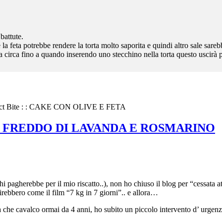
 battute.
 la feta potrebbe rendere la torta molto saporita e quindi altro sale sare
 circa fino a quando inserendo uno stecchino nella torta questo uscirà p
ct Bite
: : CAKE CON OLIVE E FETA
USO FREDDO DI LAVANDA E ROSMARINO
i pagherebbe per il mio riscatto..), non ho chiuso il blog per “cessata a
nirebbero come il film “7 kg in 7 giorni”.. e allora…
na che cavalco ormai da 4 anni, ho subito un piccolo intervento d’ urgenza