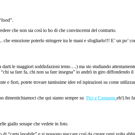
“food”.
edere che non sia così io ho di che convincermi del contrario.
.. che emozione poterlo stringere tra le mani e sfogliarlo!!! E’ un po’ c
 a darti le maggiori soddisfazioni temo….) ma sto studiando attentament
 “chi sa fare fa, chi non sa fare insegna” io andrò in giro diffondendo il 
e e fiori, potete trovare tantissime idee ed ispirazioni su come utilizzar
 non dimentichiamoci che qui siamo sempre su
Pici e
Castagne
eh!) ho fa
elle giallo senape che vedete in foto.
ono di “carta lavabile” e si possono staccare così da creare ogni volta a