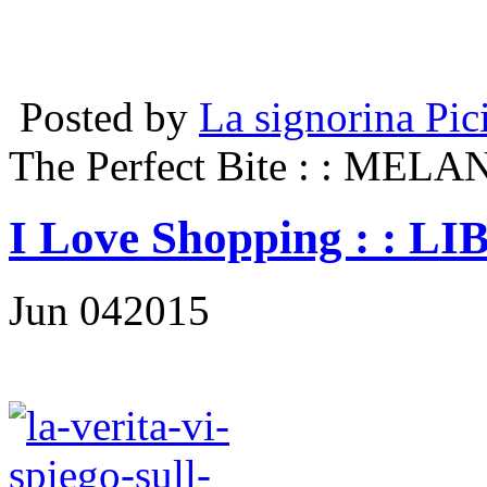
Posted by
La signorina Pic
The Perfect Bite
: : MEL
I Love Shopping
: : LI
Jun
04
2015