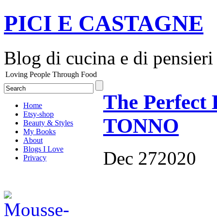
PICI E CASTAGNE
Blog di cucina e di pensieri
Loving People Through Food
The Perfect 
Home
Etsy-shop
TONNO
Beauty & Styles
My Books
About
Blogs I Love
Dec
27
2020
Privacy