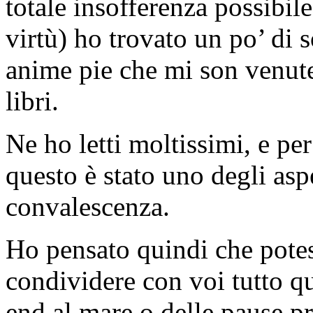
totale insofferenza possibil
virtù) ho trovato un po’ di 
anime pie che mi son venute 
libri.
Ne ho letti moltissimi, e pe
questo è stato uno degli aspe
convalescenza.
Ho pensato quindi che potes
condividere con voi tutto q
end al mare o delle pause p