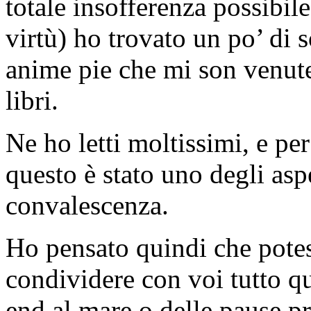
totale insofferenza possibil
virtù) ho trovato un po’ di 
anime pie che mi son venute 
libri.
Ne ho letti moltissimi, e pe
questo è stato uno degli aspe
convalescenza.
Ho pensato quindi che potes
condividere con voi tutto q
end al mare o delle pause p