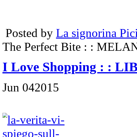
Posted by
La signorina Pic
The Perfect Bite
: : MEL
I Love Shopping
: : LI
Jun
04
2015