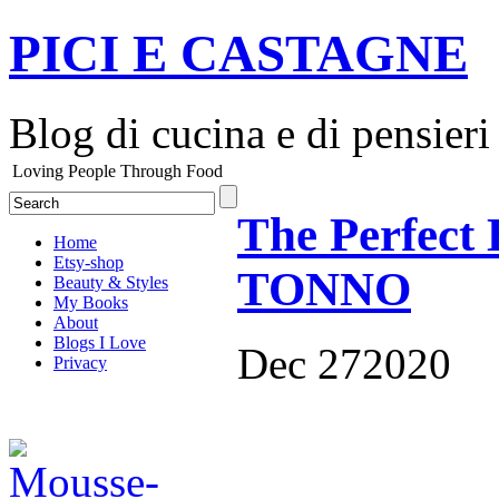
PICI E CASTAGNE
Blog di cucina e di pensieri
Loving People Through Food
The Perfect 
Home
Etsy-shop
TONNO
Beauty & Styles
My Books
About
Blogs I Love
Dec
27
2020
Privacy