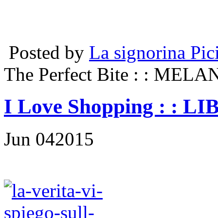
Posted by
La signorina Pic
The Perfect Bite
: : MEL
I Love Shopping
: : LI
Jun
04
2015