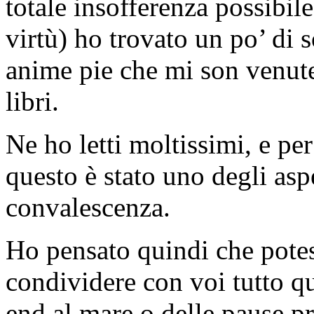
totale insofferenza possibil
virtù) ho trovato un po’ di 
anime pie che mi son venute 
libri.
Ne ho letti moltissimi, e pe
questo è stato uno degli aspe
convalescenza.
Ho pensato quindi che potes
condividere con voi tutto q
end al mare o delle pause p