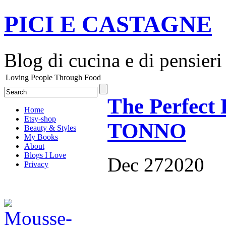
PICI E CASTAGNE
Blog di cucina e di pensieri
Loving People Through Food
The Perfect 
Home
Etsy-shop
TONNO
Beauty & Styles
My Books
About
Blogs I Love
Dec
27
2020
Privacy