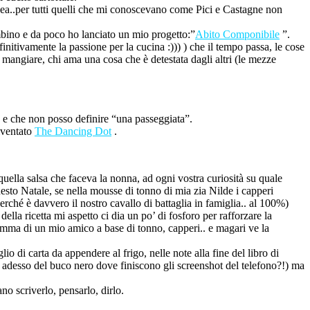
ea..per tutti quelli che mi conoscevano come Pici e Castagne non
bambino e da poco ho lanciato un mio progetto:”
Abito Componibile
”.
initivamente la passione per la cucina :))) ) che il tempo passa, le cose
 mangiare, chi ama una cosa che è detestata dagli altri (le mezze
o e che non posso definire “una passeggiata”.
iventato
The Dancing Dot
.
 quella salsa che faceva la nonna, ad ogni vostra curiosità su quale
uesto Natale, se nella mousse di tonno di mia zia Nilde i capperi
erché è davvero il nostro cavallo di battaglia in famiglia.. al 100%)
ella ricetta mi aspetto ci dia un po’ di fosforo per rafforzare la
amma di un mio amico a base di tonno, capperi.. e magari ve la
io di carta da appendere al frigo, nelle note alla fine del libro di
adesso del buco nero dove finiscono gli screenshot del telefono?!) ma
o scriverlo, pensarlo, dirlo.