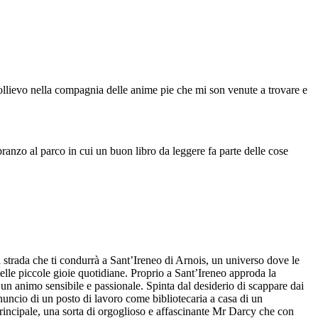
 sollievo nella compagnia delle anime pie che mi son venute a trovare e
anzo al parco in cui un buon libro da leggere fa parte delle cose
 strada che ti condurrà a Sant’Ireneo di Arnois, un universo dove le
delle piccole gioie quotidiane. Proprio a Sant’Ireneo approda la
 un animo sensibile e passionale. Spinta dal desiderio di scappare dai
annuncio di un posto di lavoro come bibliotecaria a casa di un
principale, una sorta di orgoglioso e affascinante Mr Darcy che con