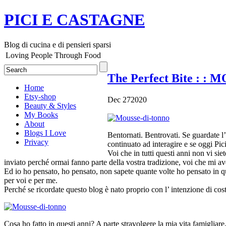
PICI E CASTAGNE
Blog di cucina e di pensieri sparsi
Loving People Through Food
The Perfect Bite
: : 
Home
Etsy-shop
Dec
27
2020
Beauty & Styles
My Books
About
Blogs I Love
Bentornati. Bentrovati. Se guardate l’ 
Privacy
continuato ad interagire e se oggi Pici
Voi che in tutti questi anni non vi si
inviato perché ormai fanno parte della vostra tradizione, voi che mi av
Ed io ho pensato, ho pensato, non sapete quante volte ho pensato in ques
per voi e per me.
Perché se ricordate questo blog è nato proprio con l’ intenzione di cost
Cosa ho fatto in questi anni? A parte stravolgere la mia vita famigliare