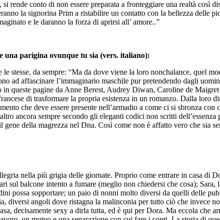
i rende conto di non essere preparata a fronteggiare una realtà così dist
uteranno la signorina Prim a ristabilire un contatto con la bellezza dell
aginato e le daranno la forza di aprirsi all’ amore..”
 una parigina ovunque tu sia (vers. italiano):
 le stesse, da sempre: “Ma da dove viene la loro nonchalance, quel modo 
no ad affascinare l’immaginario maschile pur pretendendo dagli uomini l
anco in queste pagine da Anne Berest, Audrey Diwan, Caroline de Maigret
francese di trasformare la propria esistenza in un romanzo. Dalla loro di
amento che deve essere presente nell’armadio a come ci si sbronza con 
tro ancora sempre secondo gli eleganti codici non scritti dell’essenza p
il gene della magrezza nel Dna. Così come non è affatto vero che sia sem
legria nella più grigia delle giornate. Proprio come entrare in casa di D
gari sul balcone intento a fumare (meglio non chiedersi che cosa); Sara, 
tudini possa sopportare; un paio di nonni molto diversi da quelli delle pu
a, diversi angoli dove ristagna la malinconia per tutto ciò che invece non è
casa, decisamente sexy a dirla tutta, ed è qui per Dora. Ma eccola che ar
avoro, un mutuo e una separazione con cui fare i conti. La storia di que