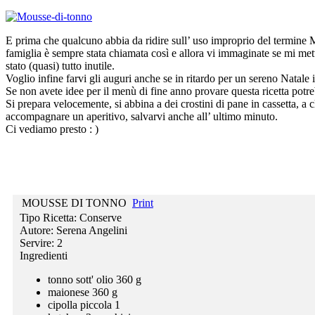
E prima che qualcuno abbia da ridire sull’ uso improprio del termine 
famiglia è sempre stata chiamata così e allora vi immaginate se mi met
stato (quasi) tutto inutile.
Voglio infine farvi gli auguri anche se in ritardo per un sereno Natale
Se non avete idee per il menù di fine anno provare questa ricetta potr
Si prepara velocemente, si abbina a dei crostini di pane in cassetta, a 
accompagnare un aperitivo, salvarvi anche all’ ultimo minuto.
Ci vediamo presto : )
MOUSSE DI TONNO
Print
Tipo Ricetta:
Conserve
Autore:
Serena Angelini
Servire:
2
Ingredienti
tonno sott' olio 360 g
maionese 360 g
cipolla piccola 1