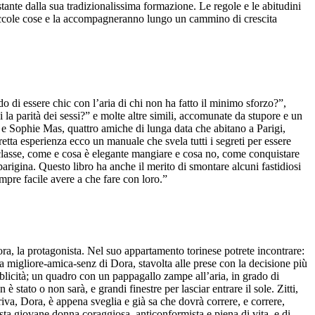
ante dalla sua tradizionalissima formazione. Le regole e le abitudini
e piccole cose e la accompagneranno lungo un cammino di crescita
di essere chic con l’aria di chi non ha fatto il minimo sforzo?”,
a parità dei sessi?” e molte altre simili, accomunate da stupore e un
 e Sophie Mas, quattro amiche di lunga data che abitano a Parigi,
retta esperienza ecco un manuale che svela tutti i segreti per essere
classe, come e cosa è elegante mangiare e cosa no, come conquistare
arigina. Questo libro ha anche il merito di smontare alcuni fastidiosi
pre facile avere a che fare con loro.”
ora, la protagonista. Nel suo appartamento torinese potrete incontrare:
la migliore-amica-senz di Dora, stavolta alle prese con la decisione più
bblicità; un quadro con un pappagallo zampe all’aria, in grado di
 stato o non sarà, e grandi finestre per lasciar entrare il sole. Zitti,
riva, Dora, è appena sveglia e già sa che dovrà correre, e correre,
sta giovane donna coraggiosa, anticonformista e piena di vita, e di