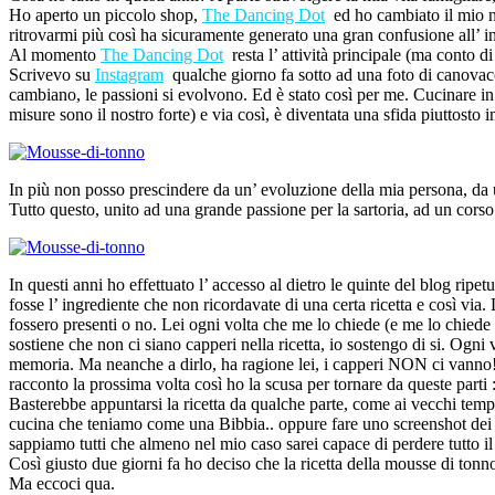
Ho aperto un piccolo shop,
The Dancing Dot
ed ho cambiato il mio 
ritrovarmi più così ha sicuramente generato una gran confusione all’ in
Al momento
The Dancing Dot
resta l’ attività principale (ma conto d
Scrivevo su
Instagram
qualche giorno fa sotto ad una foto di canovacci 
cambiano, le passioni si evolvono. Ed è stato così per me. Cucinare in
misure sono il nostro forte) e via così, è diventata una sfida piuttosto
In più non posso prescindere da un’ evoluzione della mia persona, da u
Tutto questo, unito ad una grande passione per la sartoria, ad un co
In questi anni ho effettuato l’ accesso al dietro le quinte del blog rip
fosse l’ ingrediente che non ricordavate di una certa ricetta e così vi
fossero presenti o no. Lei ogni volta che me lo chiede (e me lo chiede 
sostiene che non ci siano capperi nella ricetta, io sostengo di si. Ogni 
memoria. Ma neanche a dirlo, ha ragione lei, i capperi NON ci vanno! 
racconto la prossima volta così ho la scusa per tornare da queste parti :
Basterebbe appuntarsi la ricetta da qualche parte, come ai vecchi tempi..
cucina che teniamo come una Bibbia.. oppure fare uno screenshot dei 
sappiamo tutti che almeno nel mio caso sarei capace di perdere tutto i
Così giusto due giorni fa ho deciso che la ricetta della mousse di ton
Ma eccoci qua.