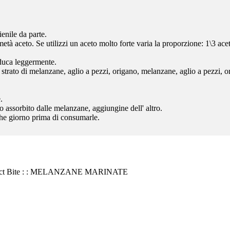
ienile da parte.
età aceto. Se utilizzi un aceto molto forte varia la proporzione: 1\3 ace
iduca leggermente.
 strato di melanzane, aglio a pezzi, origano, melanzane, aglio a pezzi, o
.
o assorbito dalle melanzane, aggiungine dell' altro.
che giorno prima di consumarle.
ct Bite
: : MELANZANE MARINATE