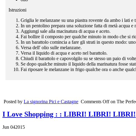
Istruzioni
Griglia le melanzane su una piastra rovente da ambo i lati e t
In un pentolino prepara una soluzione fatta di metà acqua e m
Aggiungi sale alla macinatura di acqua e aceto.
Fai bollire il composto per qualche minuto in modo che si r
In un barattolo comincia a fare gli strati in questo modo: uno
Versa dell' olio sulle melanzane.
Versa il liquido di acqua e aceto nel barattolo.
Chiudi il barattolo e capovolgilo su se stesso un paio di volte
Se dopo qualche minuto il liquido della marinatura fosse stat
Fai riposare le melanzane in frigo qualche ora o anche qual
Posted by
La signorina Pici e Castagne
Comments Off
on
The Perfe
I Love Shopping
: : LIBRI! LIBRI! LIBRI!
Jun
04
2015