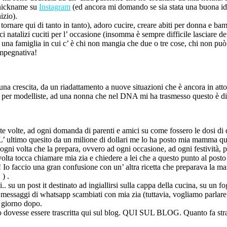
nickname su
Instagram
(ed ancora mi domando se sia stata una buona id
izio).
i tornare qui di tanto in tanto), adoro cucire, creare abiti per donna e 
natalizi cuciti per l’ occasione (insomma è sempre difficile lasciare def
 una famiglia in cui c’ è chi non mangia che due o tre cose, chi non può
 impegnativa!
na crescita, da un riadattamento a nuove situazioni che è ancora in att
rso per modelliste, ad una nonna che nel DNA mi ha trasmesso questo è d
etute volte, ad ogni domanda di parenti e amici su come fossero le dosi di
a. L’ ultimo quesito da un milione di dollari me lo ha posto mia mamma q
ogni volta che la prepara, ovvero ad ogni occasione, ad ogni festività, p
volta tocca chiamare mia zia e chiedere a lei che a questo punto al posto d
Io faccio una gran confusione con un’ altra ricetta che preparava la m
 ) .
 su un post it destinato ad ingiallirsi sulla cappa della cucina, su un fogl
messaggi di whatsapp scambiati con mia zia (tuttavia, vogliamo parlare 
l giorno dopo.
no dovesse essere trascritta qui sul blog. QUI SUL BLOG. Quanto fa stran