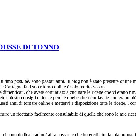
MOUSSE DI TONNO
ultimo post, bè, sono passati anni.. il blog non è stato presente online ma
 e Castagne fa il suo ritorno online è solo merito vostro.
ete dimenticati, che avete continuato a cucinare le ricette che vi erano r
ete chiesto consigli e ricette perché quelle che ricordavate non erano pi
ti anni di tornare online e mettervi a disposizione tutte le ricette, i co
ruire un ricettario facilmente consultabile di quelle che sono le mie ric
, mi sono dedicata ad un’ altra passione che ho ereditato da mia nonna: il