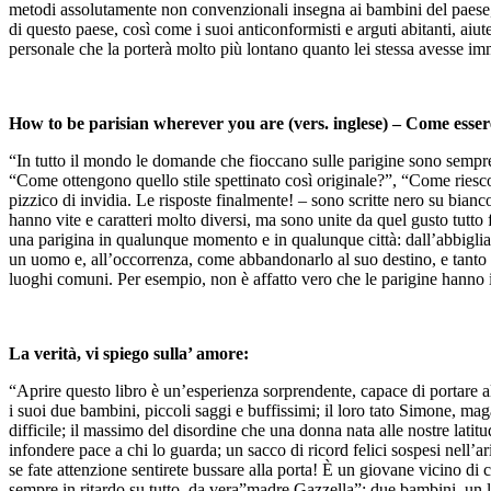
metodi assolutamente non convenzionali insegna ai bambini del paese, s
di questo paese, così come i suoi anticonformisti e arguti abitanti, ai
personale che la porterà molto più lontano quanto lei stessa avesse imm
How to be parisian wherever you are (vers. inglese) – Come essere
“In tutto il mondo le domande che fioccano sulle parigine sono sempre
“Come ottengono quello stile spettinato così originale?”, “Come riesco
pizzico di invidia. Le risposte finalmente! – sono scritte nero su bi
hanno vite e caratteri molto diversi, ma sono unite da quel gusto tutto 
una parigina in qualunque momento e in qualunque città: dall’abbigli
un uomo e, all’occorrenza, come abbandonarlo al suo destino, e tanto al
luoghi comuni. Per esempio, non è affatto vero che le parigine hanno 
La verità, vi spiego sulla’ amore:
“Aprire questo libro è un’esperienza sorprendente, capace di portare al
i suoi due bambini, piccoli saggi e buffissimi; il loro tato Simone, ma
difficile; il massimo del disordine che una donna nata alle nostre lati
infondere pace a chi lo guarda; un sacco di ricord felici sospesi nell’ari
se fate attenzione sentirete bussare alla porta! È un giovane vicino di 
sempre in ritardo su tutto, da vera”madre Gazzella”: due bambini, un l